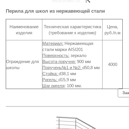
Перила для школ из нержавеющей стали
Наименование
Техническая характеристика
Цена,
изделия
(требование к изделию)
руб./п.м
Материал:
Нержавеющая
стали марки AISI201
Поверхность:
зеркало
Ограждение для
Высота поручня:
900 мм
4000
школы
Поручень№1 и №2:
d50,8 мм
Стойка:
d38,1 мм
Ригель:
d15,9 мм
Шаг ригеля
: 100 мм.
За