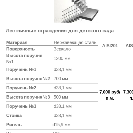
Лестничные ограждения для детского сада
Материал
Нержавеющая сталь
AISI201
AIS
Поверхность
Зеркало
Высота поручня
1200 мм
№1
Поручень №1
d38,1 мм
Высота поручня№2
700 мм
Поручень №2
d38,1 мм
7.000 руб/
7.30
Высота поручня№3
500 мм
п.м.
п
Поручень №3
d38,1 мм
Стойка
d38,1 мм
Ригель
d15,9 мм