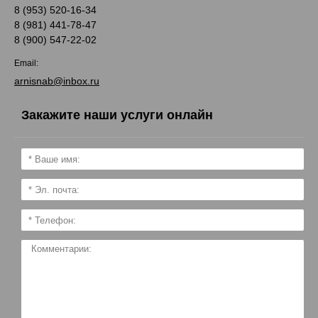
8 (953) 520-16-34
8 (981) 441-78-47
8 (900) 547-22-02
Email:
arnisnab@inbox.ru
Закажите наши услуги онлайн