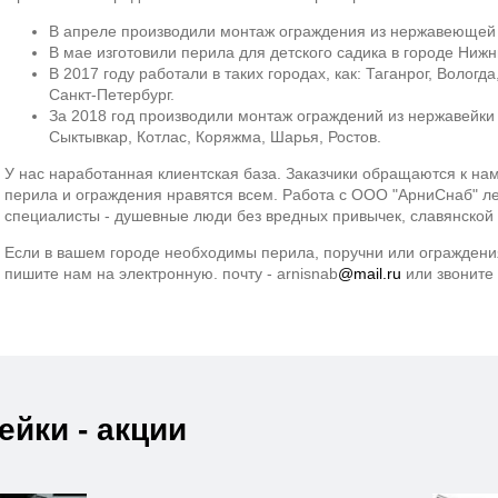
В апреле производили монтаж ограждения из нержавеющей 
В мае изготовили перила для детского садика в городе Ниж
В 2017 году работали в таких городах, как: Таганрог, Вологд
Санкт-Петербург.
За 2018 год производили монтаж ограждений из нержавейки 
Сыктывкар, Котлас, Коряжма, Шарья, Ростов.
У нас наработанная клиентская база. Заказчики обращаются к нам
перила и ограждения нравятся всем. Работа с ООО "АрниСнаб" ле
специалисты - душевные люди без вредных привычек, славянской
Если в вашем городе необходимы перила, поручни или ограждения
пишите нам на электронную. почту - arnisnab
@mail.ru
или звоните
ейки - акции